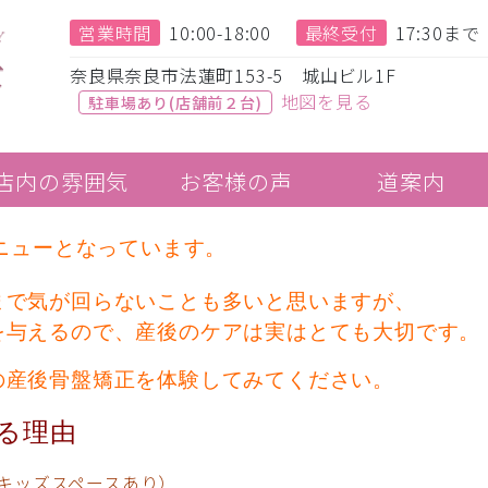
営業時間
10:00-18:00
最終受付
17:30まで
奈良県奈良市法蓮町153-5 城山ビル1F
地図を見る
駐車場あり(店舗前２台)
店内の雰囲気
お客様の声
道案内
メニューとなっています。
まで気が回らないことも多いと思いますが、
を与えるので、産後のケアは実はとても大切です。
の産後骨盤矯正を体験してみてください。
る理由
キッズスペースあり）