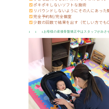
ポキポキしないソフトな施術
リバウンドしないようにその人にあった
完全予約制/完全個室
少数の回数で結果を出す（忙しい方でもO
↓  ↓  ↓お母様の産後骨盤矯正中は
スタッフがみさ