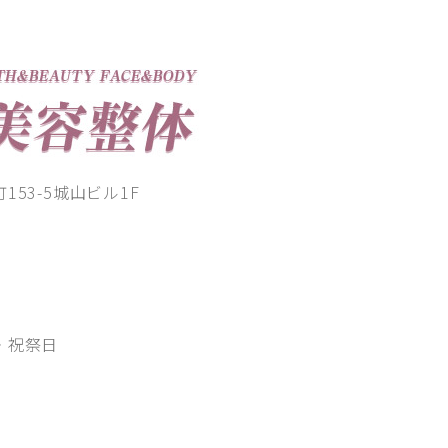
53-5城山ビル1F
00
・祝祭日