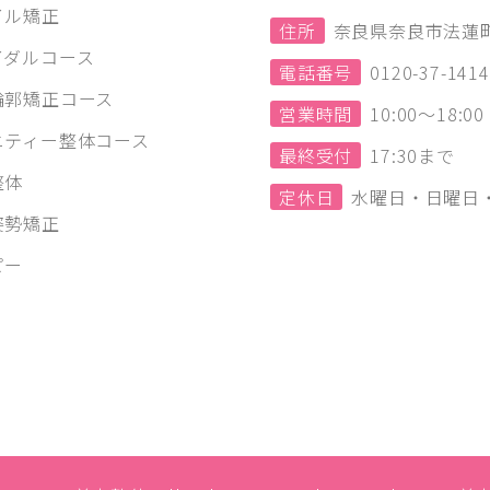
イル矯正
住所
奈良県奈良市法蓮町1
イダルコース
電話番号
0120-37-1414
輪郭矯正コース
営業時間
10:00～18:
ニティー整体コース
最終受付
17:30まで
整体
定休日
水曜日・日曜日
姿勢矯正
ピー