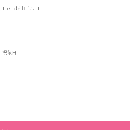
53-5城山ビル1F
00
・祝祭日