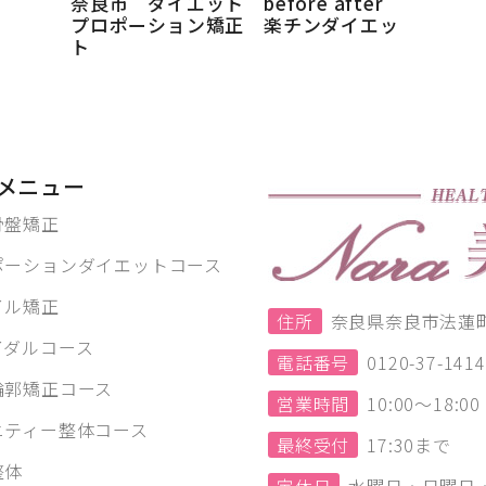
奈良市 ダイエット before after
プロポーション矯正 楽チンダイエッ
ト
メニュー
骨盤矯正
ポーションダイエットコース
イル矯正
住所
奈良県奈良市法蓮町1
イダルコース
電話番号
0120-37-1414
輪郭矯正コース
営業時間
10:00～18:
ニティー整体コース
最終受付
17:30まで
整体