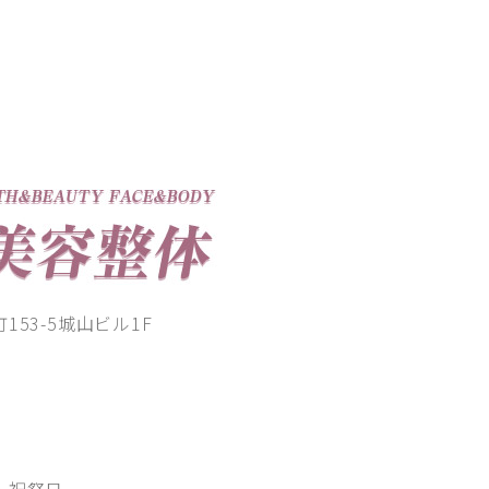
53-5城山ビル1F
00