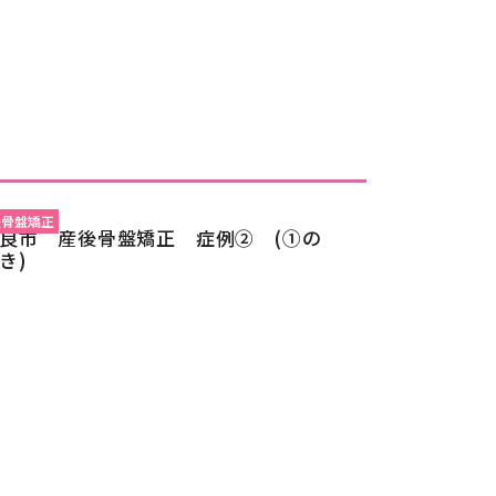
後骨盤矯正
良市 産後骨盤矯正 症例② (①の
き)