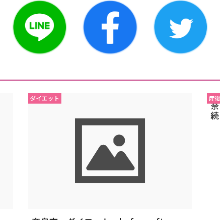
ダイエット
産
奈
続