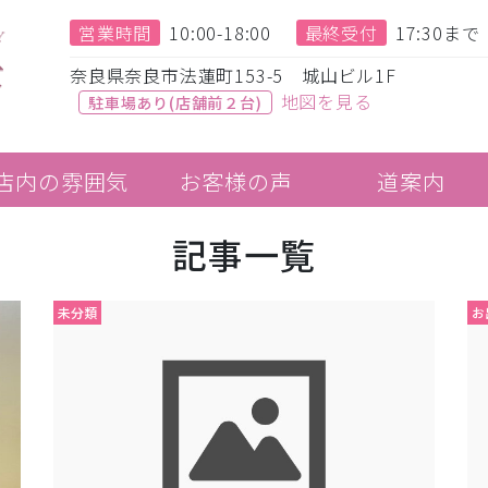
営業時間
10:00-18:00
最終受付
17:30まで
奈良県奈良市法蓮町153-5 城山ビル1F
地図を見る
駐車場あり(店舗前２台)
店内の雰囲気
お客様の声
道案内
記事一覧
未分類
お