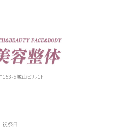
53-5城山ビル1F
00
・祝祭日