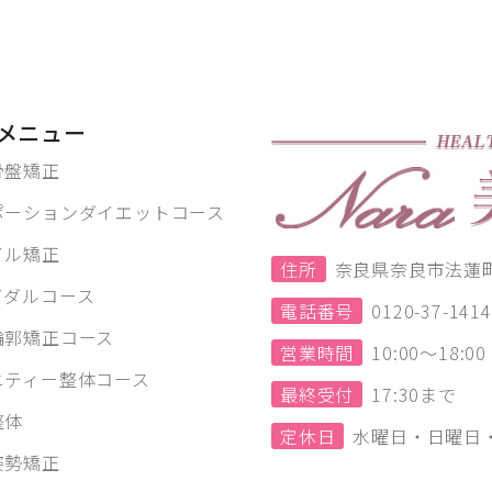
メニュー
骨盤矯正
ポーションダイエットコース
イル矯正
住所
奈良県奈良市法蓮町1
イダルコース
電話番号
0120-37-1414
輪郭矯正コース
営業時間
10:00～18:
ニティー整体コース
最終受付
17:30まで
整体
定休日
水曜日・日曜日
姿勢矯正