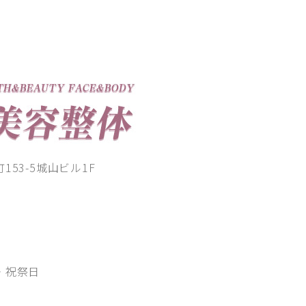
53-5城山ビル1F
00
・祝祭日