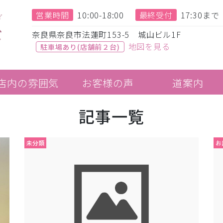
営業時間
10:00-18:00
最終受付
17:30まで
奈良県奈良市法蓮町153-5 城山ビル1F
地図を見る
駐車場あり(店舗前２台)
店内の雰囲気
お客様の声
道案内
記事一覧
未分類
お