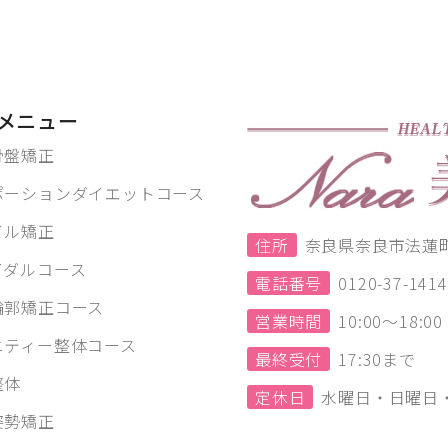
メニュー
骨盤矯正
ポーションダイエットコース
イル矯正
住所
奈良県奈良市法蓮町1
イダルコース
電話番号
0120-37-1414
輪郭矯正コース
営業時間
10:00～18:
ニティー整体コース
最終受付
17:30まで
整体
定休日
水曜日・日曜日
姿勢矯正